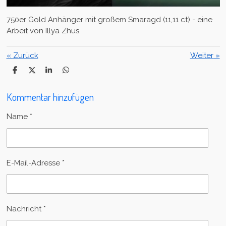
750er Gold Anhänger mit großem Smaragd (11,11 ct) - eine
Arbeit von Illya Zhus.
«
Zurück
Weiter
»
T
T
T
T
e
e
e
e
i
i
i
i
Kommentar hinzufügen
l
l
l
l
e
e
e
e
n
n
n
n
Name *
E-Mail-Adresse *
Nachricht *