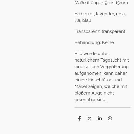
Maße (Länge): 9 bis 15mm
Farbe: rot, lavender, rosa,
lila, blau
Transparenz: transparent
Behandlung: Keine
Bild wurde unter
natürlichem Tageslicht mit
einer 4-fach Vergrößerung
aufgenomen, kann daher
einige Einschlüsse und
Makel zeigen, welche mit
bloßem Auge nicht
erkennbar sind.
T
T
T
T
e
e
e
e
i
i
i
i
l
l
l
l