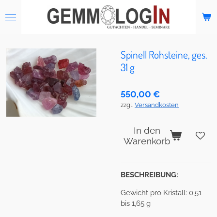
Zum
Hauptinhalt
springen
Spinell Rohsteine, ges.
31 g
550,00 €
zzgl.
Versandkosten
In den
Warenkorb
BESCHREIBUNG:
Gewicht pro Kristall: 0,51
bis 1,65 g