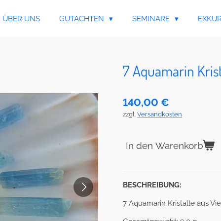
ÜBER UNS
GUTACHTEN
SEMINARE
EXKU
7 Aquamarin Krista
140,00 €
zzgl.
Versandkosten
In den Warenkorb
BESCHREIBUNG:
7 Aquamarin Kristalle aus Vi