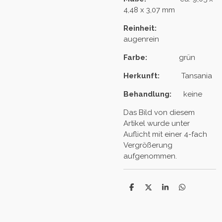
4,48 x 3,07 mm
Reinheit:
augenrein
Farbe:
grün
Herkunft:
Tansania
Behandlung:
keine
Das Bild von diesem
Artikel wurde unter
Auflicht mit einer 4-fach
Vergrößerung
aufgenommen.
T
T
T
T
e
e
e
e
i
i
i
i
l
l
l
l
e
e
e
e