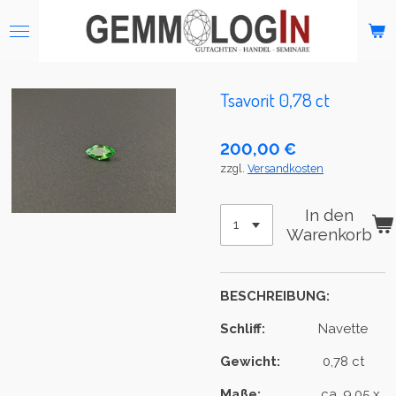
Zum
Hauptinhalt
springen
Tsavorit 0,78 ct
200,00 €
zzgl.
Versandkosten
In den
Warenkorb
BESCHREIBUNG:
Schliff:
Navette
Gewicht:
0,78 ct
Maße:
ca. 9,05 x