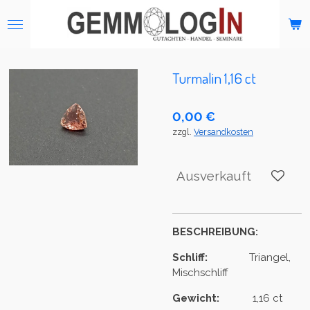
Zum
Hauptinhalt
springen
Turmalin 1,16 ct
0,00 €
zzgl.
Versandkosten
Ausverkauft
BESCHREIBUNG:
Schliff:
Triangel,
Mischschliff
Gewicht:
1,16 ct