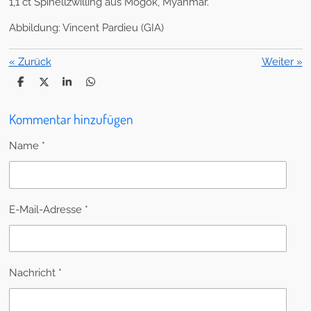
1,1 ct Spinellzwilling aus Mogok, Myanmar.
Abbildung: Vincent Pardieu (GIA)
«
Zurück
Weiter
»
T
T
T
T
e
e
e
e
i
i
i
i
Kommentar hinzufügen
l
l
l
l
e
e
e
e
n
n
n
n
Name *
E-Mail-Adresse *
Nachricht *